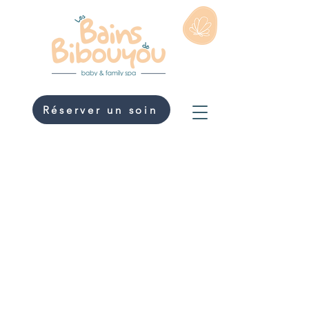
Réserver un soin
Soin Head Spa
80
euros
1 h
1
80 €
Rue nationale