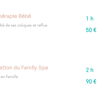
hérapie Bébé
1 h
bé de ses coliques et reflux
50
50 €
euros
sation du Family Spa
2 h
en famille
90
90 €
euros