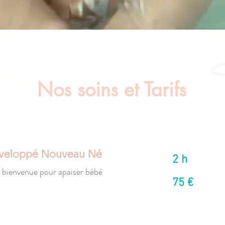
Nos soins et Tarifs
nveloppé Nouveau Né
2 h
 bienvenue pour apaiser bébé
75
75 €
euros