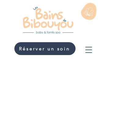
Réserver un soin
Bain Enveloppé
Nouveau Né
Un soin de bienvenue pour apaiser bébé
75
euros